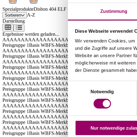
Spezialprodukte
Disbon 404 ELF
Zustimmung
A-Z
Sortieren
Darstellung
Diese Webseite verwendet 
Ergebnisse werden geladen...
AAAAAAAAAAAAAAAAAAAAAAAA
AAAAAAAAAA
Wir verwenden Cookies, um I
Preisgruppe 1
Basis W
BFS-Merkblatt B1
und die Zugriffe auf unsere 
AAAAAAAAAAAAAAAAAAAAAAAAAAAAA
AAAAAA
Website an unsere Partner fü
Preisgruppe 1
Basis W
BFS-Merkblatt B1
AAAAAAAAAAAAAA
AAAAAAAAAA
möglicherweise mit weiteren
Preisgruppe 1
Basis W
BFS-Merkblatt B1
der Dienste gesammelt habe
AAAAAAAAAAAAAAAAAAAAAAAAAAAAAA
AAAAAA
Preisgruppe 1
Basis W
BFS-Merkblatt B1
AAAAAAAAAAAAAAAAAAAAAAAAA
AAAAAAAAA
Einwilligungsauswahl
Preisgruppe 1
Basis W
BFS-Merkblatt B1
Notwendig
AAAAAAAAAAAAAAAAAAAAAAAAAAA
AAAAAAAAA
Preisgruppe 1
Basis W
BFS-Merkblatt B1
AAAAAAAAAAAAAAAAAAAAAAAAAAA
AAAAAAAA
Preisgruppe 1
Basis W
BFS-Merkblatt B1
AAAAAAAAAAAAAAAAAAAAAA
AAAAAA
Preisgruppe 1
Basis W
BFS-Merkblatt B1
AAAAAAAAAAAAAA
AAAAAAAAA
Nur notwendige zula
Preisgruppe 1
Basis W
BFS-Merkblatt B1